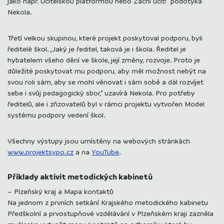
jako např. Učitelskou platformou nebo Začni učit!“ podotýká
Nekola.
Třetí velkou skupinou, které projekt poskytoval podporu, byli
ředitelé škol. „Jaký je ředitel, taková je i škola. Ředitel je
hybatelem všeho dění ve škole, její změny, rozvoje. Proto je
důležité poskytovat mu podporu, aby měl možnost nebýt na
svou roli sám, aby se mohl věnovat i sám sobě a dál rozvíjet
sebe i svůj pedagogický sbor,“ uzavírá Nekola. Pro potřeby
ředitelů, ale i zřizovatelů byl v rámci projektu vytvořen Model
systému podpory vedení škol.
Všechny výstupy jsou umístěny na webových stránkách
www.projektsypo.cz
a na
YouTube
.
Příklady aktivit metodických kabinetů
– Plzeňský kraj a Mapa kontaktů
Na jednom z prvních setkání Krajského metodického kabinetu
Předškolní a prvostupňové vzdělávání v Plzeňském kraji zazněla
myšlenka vytvořit mapu kontaktů na odborníky, která by