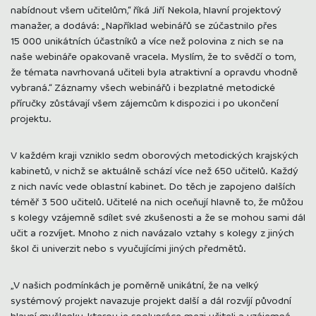
nabídnout všem učitelům,“ říká Jiří Nekola, hlavní projektový
manažer, a dodává: „Například webinářů se zúčastnilo přes
15 000 unikátních účastníků a více než polovina z nich se na
naše webináře opakovaně vracela. Myslím, že to svědčí o tom,
že témata navrhovaná učiteli byla atraktivní a opravdu vhodně
vybraná.“ Záznamy všech webinářů i
bezplatné metodické
příručky zůstávají všem zájemcům k dispozici i po ukončení
projektu.
V každém kraji vzniklo sedm oborových metodických krajských
kabinetů, v nichž se aktuálně schází více než 650 učitelů. Každý
z nich navíc vede oblastní kabinet. Do těch je zapojeno dalších
téměř 3 500 učitelů. Učitelé na nich oceňují hlavně to, že můžou
s kolegy vzájemně sdílet své zkušenosti a že se mohou sami dál
učit a rozvíjet. Mnoho z nich navázalo vztahy s kolegy z jiných
škol či univerzit nebo s vyučujícími jiných předmětů.
„V našich podmínkách je poměrně unikátní, že na velký
systémový projekt navazuje projekt další a dál rozvíjí původní
hlavní myšlenku, kterou je spolupráce mezi učiteli a vzájemná