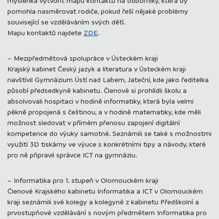
pomohla nasměrovat rodiče, pokud řeší nějaké problémy
související se vzděláváním svých dětí.
Mapu kontaktů najdete
ZDE
.
– Mezipředmětová spolupráce v Ústeckém kraji
Krajský kabinet Český jazyk a literatura v Ústeckém kraji
navštívil Gymnázium Ústí nad Labem, Jateční, kde jako ředitelka
působí předsedkyně kabinetu. Členové si prohlídli školu a
absolvovali hospitaci v hodině informatiky, která byla velmi
pěkně propojená s češtinou, a v hodině matematiky, kde měli
možnost sledovat v přímém přenosu zapojení digitální
kompetence do výuky samotné. Seznámili se také s možnostmi
využití 3D tiskárny ve výuce s konkrétními tipy a návody, které
pro ně připravil správce ICT na gymnáziu.
– Informatika pro 1. stupeň v Olomouckém kraji
Členové Krajského kabinetu Informatika a ICT v Olomouckém
kraji seznámili své kolegy a kolegyně z kabinetu Předškolní a
prvostupňové vzdělávání s novým předmětem Informatika pro