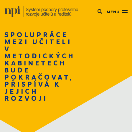
MENU
SPOLUPRÁCE
MEZI UČITELI
V
METODICKÝCH
KABINETECH
BUDE
POKRAČOVAT,
PŘISPÍVÁ K
JEJICH
ROZVOJI