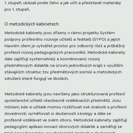
1. stupeň, ukázali podle čeho a jak učit a představili materiály
pro 1. stupeň.
O metodických kabinetech
Metodické kabinety jsou zřízeny v rámci projektu Systém
podpory profesního rozvoje učitelů a ředitelů (SYPO) a jejich
hlavním cílem je vytvářet prostor pro odborný růst a průběžný
profesní rozvoj pedagogických pracovníků. Metodické kabinety
dále zajišťují systematický a koordinovaný rozvoj
předmětových didaktik na úrovni jednotlivých krajů s využitím
stávajících struktur, tzv. předmětových komisí a metodických
sdružení, které fungují ve školách.
Metodické kabinety jsou navrženy jako strukturovaná profesní
společenství učitelů všeobecně vzdělávacích předmětů. Jsou
místem, kde si učitelé mohou rozšiřovat své znalosti a profesní
dovednosti, vyměňovat si zkušenosti s kolegy a dále se
profesně vzdělávat ve svém oboru. Metodické kabinety zajišťují
pedagogům aplikaci inovací oborových didaktik a zaměřují se
také na pedagogicko-psychologické znalosti a zkušenosti