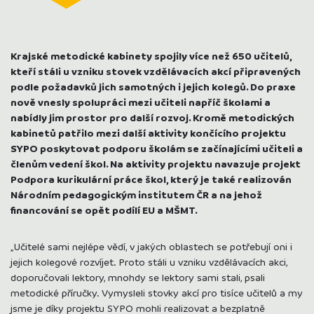
Krajské metodické kabinety spojily více než 650 učitelů,
kteří stáli u vzniku stovek vzdělávacích akcí připravených
podle požadavků jich samotných i jejich kolegů. Do praxe
nově vnesly spolupráci mezi učiteli napříč školami a
nabídly jim prostor pro další rozvoj. Kromě metodických
kabinetů patřilo mezi další aktivity končícího projektu
SYPO poskytovat podporu školám se začínajícími učiteli a
členům vedení škol. Na aktivity projektu navazuje projekt
Podpora kurikulární práce škol, který je také realizován
Národním pedagogickým institutem ČR a na jehož
financování se opět podílí EU a MŠMT.
„Učitelé sami nejlépe vědí, v jakých oblastech se potřebují oni i
jejich kolegové rozvíjet. Proto stáli u vzniku vzdělávacích akci,
doporučovali lektory, mnohdy se lektory sami stali, psali
metodické příručky. Vymysleli stovky akcí pro tisíce učitelů a my
jsme je díky projektu SYPO mohli realizovat a bezplatně