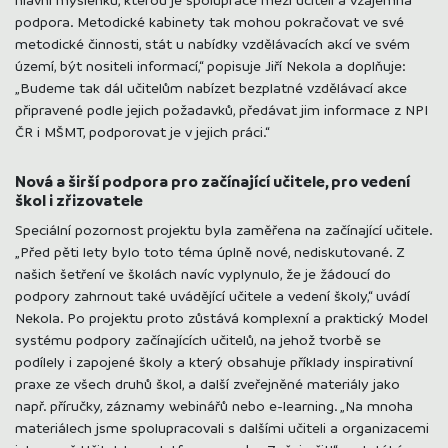
podpora. Metodické kabinety tak mohou pokračovat ve své
metodické činnosti, stát u nabídky vzdělávacích akcí ve svém
území, být nositeli informací,“ popisuje Jiří Nekola a doplňuje:
„Budeme tak dál učitelům nabízet bezplatné vzdělávací akce
připravené podle jejich požadavků, předávat jim informace z NPI
ČR i MŠMT, podporovat je v jejich práci.“
Nová a širší podpora pro začínající učitele, pro vedení
škol i zřizovatele
Speciální pozornost projektu byla zaměřena na začínající učitele.
„Před pěti lety bylo toto téma úplně nové, nediskutované. Z
našich šetření ve školách navíc vyplynulo, že je žádoucí do
podpory zahrnout také uvádějící učitele a vedení školy,“ uvádí
Nekola. Po projektu proto zůstává komplexní a praktický Model
systému podpory začínajících učitelů, na jehož tvorbě se
podílely i zapojené školy a který obsahuje příklady inspirativní
praxe ze všech druhů škol, a další zveřejněné materiály jako
např. příručky, záznamy webinářů nebo e-learning. „Na mnoha
materiálech jsme spolupracovali s dalšími učiteli a organizacemi