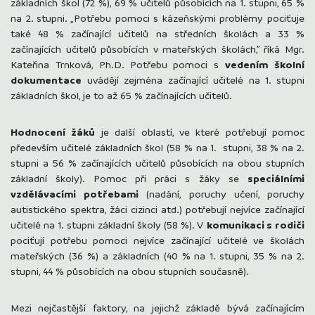
základních škol (72 %), 69 % učitelů působících na 1. stupni, 65 %
na 2. stupni. „Potřebu pomoci s kázeňskými problémy pociťuje
také 48 % začínající učitelů na středních školách a 33 %
začínajících učitelů působících v mateřských školách,” říká Mgr.
Kateřina Trnková, Ph.D. Potřebu pomoci s
vedením
školní
dokumentace
uvádějí zejména začínající učitelé na 1. stupni
základních škol, je to až 65 % začínajících učitelů.
Hodnocení
žáků
je další oblastí, ve které potřebují pomoc
především učitelé základních škol (58 % na 1. stupni, 38 % na 2.
stupni a 56 % začínajících učitelů působících na obou stupních
základní školy). Pomoc při práci s žáky se
speciálními
vzdělávacími
potřebami
(nadání, poruchy učení, poruchy
autistického spektra, žáci cizinci atd.) potřebují nejvíce začínající
učitelé na 1. stupni základní školy (58 %). V
komunikaci s
rodiči
pociťují potřebu pomoci nejvíce začínající učitelé ve školách
mateřských (36 %) a základních (40 % na 1. stupni, 35 % na 2.
stupni, 44 % působících na obou stupních současně).
Mezi nejčastější faktory, na jejichž základě bývá začínajícím