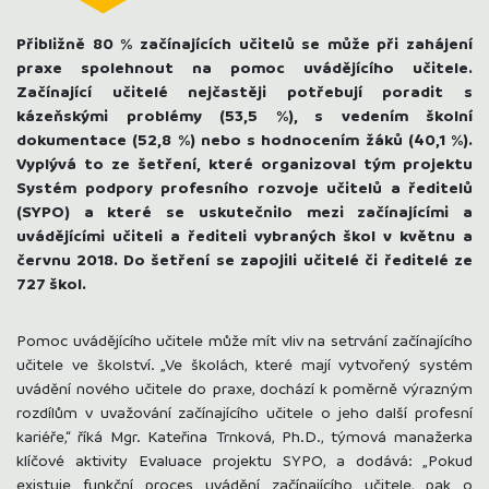
Přibližně 80 % začínajících učitelů se může při zahájení
praxe spolehnout na pomoc uvádějícího učitele.
Začínající učitelé nejčastěji potřebují poradit s
kázeňskými problémy (53,5 %), s vedením školní
dokumentace (52,8 %) nebo s hodnocením žáků (40,1 %).
Vyplývá to ze šetření, které organizoval tým projektu
Systém podpory profesního rozvoje učitelů a ředitelů
(SYPO) a které se uskutečnilo mezi začínajícími a
uvádějícími učiteli a řediteli vybraných škol v květnu a
červnu 2018. Do šetření se zapojili učitelé či ředitelé ze
727 škol.
Pomoc uvádějícího učitele může mít vliv na setrvání začínajícího
učitele ve školství. „Ve školách, které mají vytvořený systém
uvádění nového učitele do praxe, dochází k poměrně výrazným
rozdílům v uvažování začínajícího učitele o jeho další profesní
kariéře,“ říká Mgr. Kateřina Trnková, Ph.D., týmová manažerka
klíčové aktivity Evaluace projektu SYPO, a dodává: „Pokud
existuje funkční proces uvádění začínajícího učitele, pak o