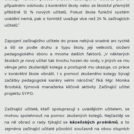
případném odchodu z konkrétní školy nebo ze školství přemýšlí
přibližně 12 % nových učitelů. Pokud škola funkční systém
uvádění nemá, pak o tomtéž uvažuje více než 24 % začínajících
učitelů.”
Zapojení začínajícího učitele do praxe nebývá snadné ani rychlé
a liší se podle druhu a typu školy, její velikosti, složení
pedagogického sboru a mnoha dalších faktorů. „V některých
školách je nový učitel tak trochu hozen do vody, v jiných se mu
věnuje jeho zkušenější kolega a postupně mu ukazuje, co práce
v konkrétní škole obnáší. I s pomocí zkušeného kolegy bývají
začátky pedagogické kariéry velmi náročné,” říká Mgr. Monika
Brodská, týmová manažerka klíčové aktivity Začínající učitel
projektu SYPO.
Začínající učitelé, kteří spolupracují s uvádějícím učitelem, se
mohou spolehnout na pomoc zkušených kolegů. Nejčastěji se
na ně obrací o rady týkající se
kázeňských
problémů
, a to
zejména začínající učitelé působící současně na obou stupních