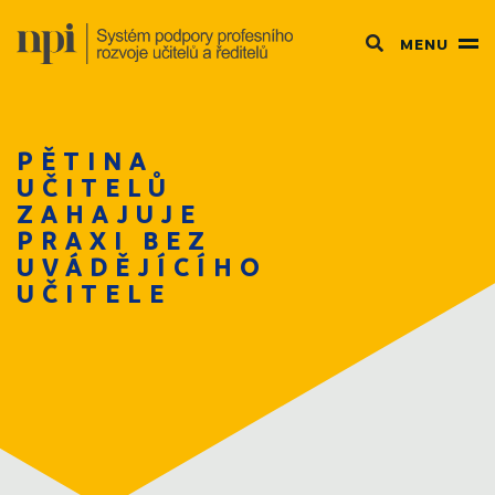
MENU
PĚTINA
UČITELŮ
ZAHAJUJE
PRAXI BEZ
UVÁDĚJÍCÍHO
UČITELE