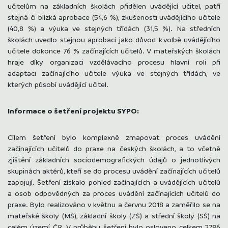
učitelům na základních školách přidělen uvádějící učitel, patří
stejná či blízká aprobace (54,6 %), zkušenosti uvádějícího učitele
(40,8 %) a výuka ve stejných třídách (31,5 %). Na středních
školách uvedlo stejnou aprobaci jako důvod k volbě uvádějícího
učitele dokonce 76 % začínajících učitelů. V mateřských školách
hraje díky organizaci vzdělávacího procesu hlavní roli při
adaptaci začínajícího učitele výuka ve stejných třídách, ve
kterých působí uvádějící učitel.
Informace o šetření projektu SYPO:
Cílem šetření bylo komplexně zmapovat proces uvádění
začínajících učitelů do praxe na českých školách, a to včetně
zjištění základních sociodemografických údajů o jednotlivých
skupinách aktérů, kteří se do procesu uvádění začínajících učitelů
zapojují. Šetření získalo pohled začínajících a uvádějících učitelů
a osob odpovědných za proces uvádění začínajících učitelů do
praxe. Bylo realizováno v květnu a červnu 2018 a zaměřilo se na
mateřské školy (MŠ), základní školy (ZŠ) a střední školy (SŠ) na
celém území ČR. V průběhu šetření bylo osloveno celkem 2786