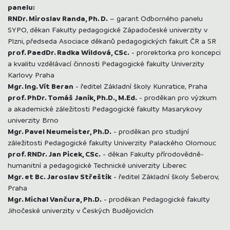
panelu:
RNDr. Miroslav Randa, Ph. D.
– garant Odborného panelu
SYPO, děkan Fakulty pedagogické Západočeské univerzity v
Plzni, předseda Asociace děkanů pedagogických fakult ČR a SR
prof. PaedDr. Radka Wildová, CSc.
- prorektorka pro koncepci
a kvalitu vzdělávací činnosti Pedagogické fakulty Univerzity
Karlovy Praha
Mgr. Ing. Vít Beran
- ředitel Základní školy Kunratice, Praha
prof. PhDr. Tomáš Janík, Ph.D., M.Ed.
- proděkan pro výzkum
a akademické záležitosti Pedagogické fakulty Masarykovy
univerzity Brno
Mgr. Pavel Neumeister, Ph.D.
- proděkan pro studijní
záležitosti Pedagogické fakulty Univerzity Palackého Olomouc
prof. RNDr. Jan Picek, CSc.
- děkan Fakulty přírodovědně-
humanitní a pedagogické Technické univerzity Liberec
Mgr. et Bc. Jaroslav Střeštík
- ředitel Základní školy Šeberov,
Praha
Mgr. Michal Vančura, Ph.D.
- proděkan Pedagogické fakulty
Jihočeské univerzity v Českých Budějovicích