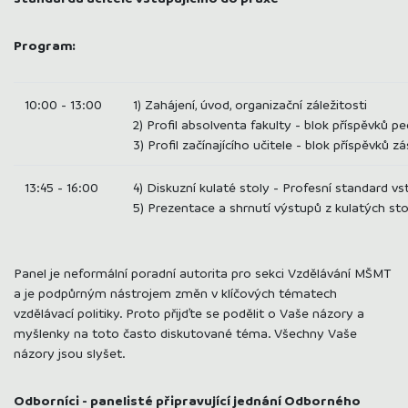
Program:
10:00 - 13:00
1) Zahájení, úvod, organizační záležitosti
2) Profil absolventa fakulty - blok příspěvků p
3) Profil začínajícího učitele - blok příspěvk
13:45 - 16:00
4) Diskuzní kulaté stoly - Profesní standard v
5) Prezentace a shrnutí výstupů z kulatých s
Panel je neformální poradní autorita pro sekci Vzdělávání MŠMT
a je podpůrným nástrojem změn v klíčových tématech
vzdělávací politiky. Proto přijďte se podělit o Vaše názory a
myšlenky na toto často diskutované téma. Všechny Vaše
názory jsou slyšet.
Odborníci - panelisté připravující jednání Odborného