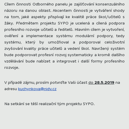
Cílem činnosti Odborného panelu je zajišťování konsenzuálního
názoru na danou oblast. Akcentem činnosti je vytváření shody
na tom, jaké aspekty přispívají ke kvalitě práce škol/učitelů s
žáky. Předmětem projektu SYPO je ucelená a cílená podpora
profesního rozvoje učitelů a ředitelů. Hlavním cílem je vytvoření,
ověření a implementace systému modulární podpory, tedy
systému, který by umožňoval a podporoval celoživotní
zvyšování kvality práce učitelů a vedení škol. Navržený systém
bude podporovat profesní rozvoj systematicky a kromě dalšího
vzdělávání bude nabízet a integrovat i další formy profesního
rozvoje.
V případě zájmu, prosím potvrďte Vaši účast
do
28.5.2019
na
adresu
kuchynkova@nidv.cz
Na setkání se těší realizační tým projektu SYPO.