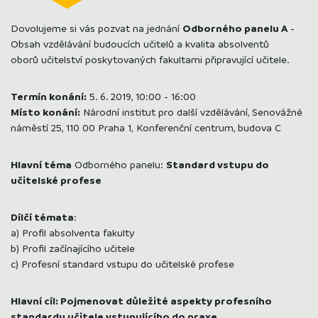
Dovolujeme si vás pozvat na jednání
Odborného panelu A
-
Obsah vzdělávání budoucích učitelů a kvalita absolventů
oborů učitelství poskytovaných fakultami připravující učitele.
Termín konání:
5. 6. 2019, 10:00 - 16:00
Místo konání:
Národní institut pro další vzdělávání, Senovážné
náměstí 25, 110 00 Praha 1, Konferenční centrum, budova C
Hlavní téma
Odborného panelu:
Standard vstupu do
učitelské profese
Dílčí témata
:
a) Profil absolventa fakulty
b) Profil začínajícího učitele
c) Profesní standard vstupu do učitelské profese
Hlavní cíl: Pojmenovat důležité aspekty profesního
standardu učitele vstupujícího do praxe