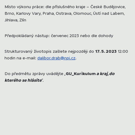
Místo výkonu práce: dle příslušného kraje – České Budějovice,
Brno, Karlovy Vary, Praha, Ostrava, Olomouc, Ústí nad Labem,
Jihlava, Zlín
Předpokládaný nástup: červenec 2023 nebo dle dohody
Strukturovaný životopis zašlete nejpozději do
17. 5. 2023
12:00
hodin na e-mail:
dalibor.drab@npi.cz
.
Do předmětu zprávy uvádějte „
GU_Kurikulum
a kraj, do
kterého se hlásíte
“.