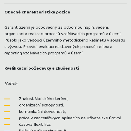
Obecná charakteristika pozice
Garant území je odpovědný za odbornou náplň, vedení,
organizaci a realizaci procesů vzdělávacích programů v území.
Působí jako vedoucí územního metodického kabinetu v souladu
s výzvou. Provádí evaluaci nastavených procesů, reflexi a
reporting vzdělávacích programů v území.
Kvalifikační požadavky a zkušenosti
Nutné:
Znalost školského terénu,
organizační schopnosti,
komunikační dovednosti,
práce v kancelářských aplikacích na uživatelské úrovni,
časová flexibilita,
řidičský průkaz skupiny B.