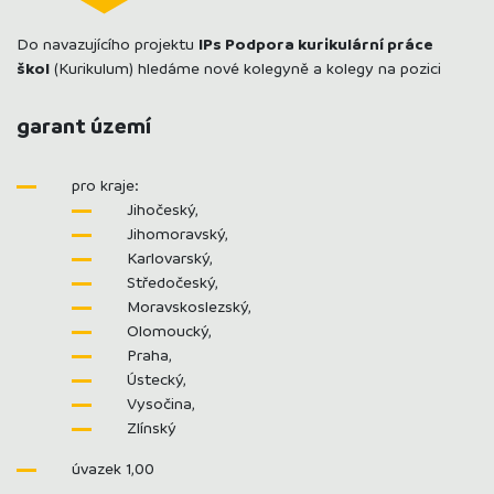
Do navazujícího projektu
IPs Podpora kurikulární práce
škol
(Kurikulum) hledáme nové kolegyně a kolegy na pozici
garant území
pro kraje:
Jihočeský,
Jihomoravský,
Karlovarský,
Středočeský,
Moravskoslezský,
Olomoucký,
Praha,
Ústecký,
Vysočina,
Zlínský
úvazek 1,00