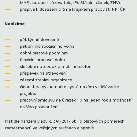
MAP, asociace, zřizovatelé, IPs Střední článek, ZNV),
přispívá k dosažení cílů na krajském pracovišti NPI ČR.
Nabízíme
pět týdnů dovolené
pět dní indispozičního volna
dobré platové podmínky
flexibilní pracovní dobu
služební notebook a mobilní telefon
příspěvek na stravování
zázemí stabilní organizace
činnost na významném systémovém vzdělávacím
projektu
pracovní smlouvu na úvazek 1,0 na jeden rok s možností
dalšího prodloužení
Plat dle nařízení vlády č. 341/2017 Sb., o platových poměrech
zaměstnanců ve veřejných službách a správě.