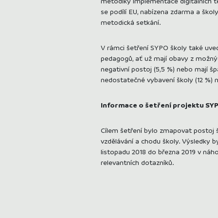
metodiky implementace digitálních te
se podílí EU, nabízena zdarma a školy
metodická setkání.
V rámci šetření SYPO školy také uvedl
pedagogů, ať už mají obavy z možných 
negativní postoj (5,5 %) nebo mají špa
nedostatečné vybavení školy (12 %) n
Informace o šetření projektu SY
Cílem šetření bylo zmapovat postoj šk
vzdělávání a chodu školy. Výsledky b
listopadu 2018 do března 2019 v náh
relevantních dotazníků.