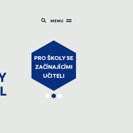
MENU
PRO ŠKOLY SE
ICT
WEBINÁŘE
ZAČÍNAJÍCÍMI
ODPORA
P
Y
UČITELI
L