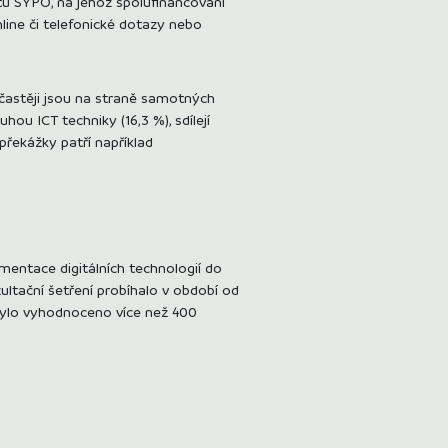
ktu SYPO, na jehož spolufinancování
nline či telefonické dotazy nebo
ejčastěji jsou na straně samotných
ou ICT techniky (16,3 %), sdílejí
 překážky patří například
ementace digitálních technologií do
ultační šetření probíhalo v období od
bylo vyhodnoceno více než 400