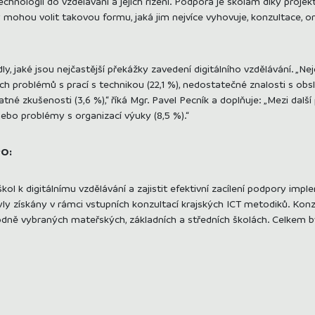
chnologií do vzdělávání a jejich řízení. Podpora je školám díky proje
 mohou volit takovou formu, jaká jim nejvíce vyhovuje, konzultace, o
y, jaké jsou nejčastější překážky zavedení digitálního vzdělávání. „N
problémů s prací s technikou (22,1 %), nedostatečné znalosti s obsluh
tné zkušenosti (3,6 %),“ říká Mgr. Pavel Pecník a doplňuje: „Mezi další
ebo problémy s organizací výuky (8,5 %).“
PO:
ol k digitálnímu vzdělávání a zajistit efektivní zacílení podpory impl
yly získány v rámci vstupních konzultací krajských ICT metodiků. Konz
odně vybraných mateřských, základních a středních školách. Celkem 