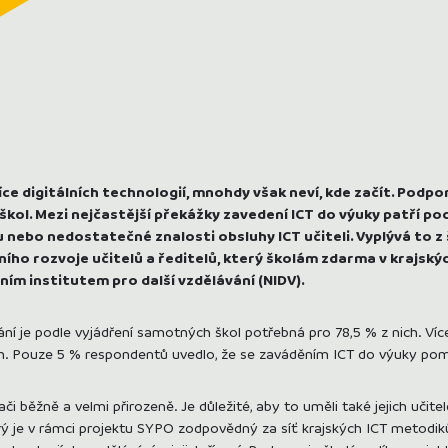
íce digitálních technologií, mnohdy však neví, kde začít. Podpo
škol. Mezi nejčastější překážky zavedení ICT do výuky patří p
nebo nedostatečné znalosti obsluhy ICT učiteli. Vyplývá to z
ho rozvoje učitelů a ředitelů, který školám zdarma v krajský
ím institutem pro další vzdělávání (NIDV).
vání je podle vyjádření samotných škol potřebná pro 78,5 % z nich. Ví
ch. Pouze 5 % respondentů uvedlo, že se zaváděním ICT do výuky pom
tači běžně a velmi přirozeně. Je důležité, aby to uměli také jejich učit
terý je v rámci projektu SYPO zodpovědný za síť krajských ICT metodiků.