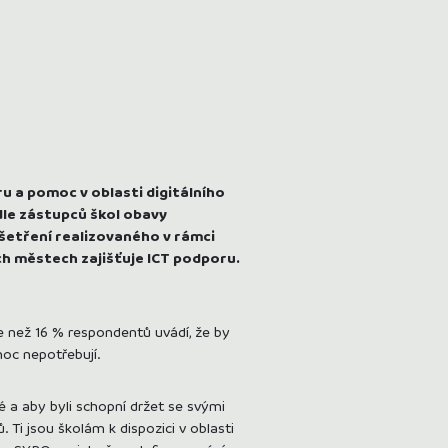
ru a pomoc v oblasti digitálního
odle zástupců škol obavy
 šetření realizovaného v rámci
ch městech zajišťuje ICT podporu.
ce než 16 % respondentů uvádí, že by
oc nepotřebují.
elé a aby byli schopní držet se svými
 Ti jsou školám k dispozici v oblasti