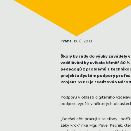
Praha, 19. 6. 2019
Školy by rády do výuky zaváděly v
vzdělávání by uvítalo téměř 80 % 
pedagogů z problémů s technikou 
projektu Systém podpory profesní
Projekt SYPO je realizován Národn
Podporu v oblasti digitálního vzdělá
podporu využili v některých oblaste
„Dnešní děti pracují s telefony i počí
žáky krok,“ říká Mgr. Pavel Pecník, k