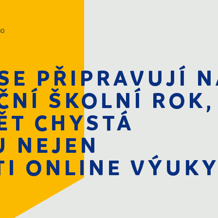
SE PŘIPRAVUJÍ 
ČNÍ ŠKOLNÍ ROK,
WEBINÁŘE
ĚT CHYSTÁ
P
 NEJEN
TI ONLINE VÝUK