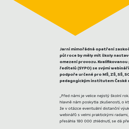
Jarní mimořádná opatření zaskoč
půl roce by měly mít školy nastav
omezení provozu. Kvalifikovanou
ředitelů (SYPO) se svými webináři
podpoře určené pro MŠ, ZŠ, SŠ, SO
pedagogickým institutem České r
„Před námi je velice nejistý školní rok
hlavně nám poskytla zkušenosti, o kt
že v otázce eventuální distanční vý
webinářů s velmi praktickými radami,
přesáhla 180 000 zhlédnutí, se dá pře