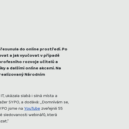
esunula do online prostředí. Po
ovat a jak vyučovat v případě
rofesního rozvoje učitelů a
ky a dalšími online akcemi. Na
e realizovaný Národním
IT, ukázala slabá i silná místa a
anažer SYPO, a dodává: „Domnívám se,
 SYPO jsme na
YouTube
zveřejnili 55
ké sledovanosti webinářů, která
zat.“