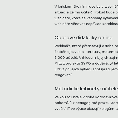
V loňském školním roce byly webináře
situaci a zájmu učitelů. Pokud bude p
webináře, které se věnovaly vybavení 
webináře věnovat například kombinac
Oborové didaktiky online
Webináře, které představují v době 
českého jazyka a literatury, matemati
3 000 učitelů. Vzhledem k jejich zaj
Plitz z projektu SYPO a dodává: „V l
SYPO při jejich výběru spolupracujem
reagovat.“
Metodické kabinety: učitel
Velkou roli hraje v době koronavirové
odborníků z pedagogické praxe. Kromě
využití IT ve výuce ukazují kolegům 