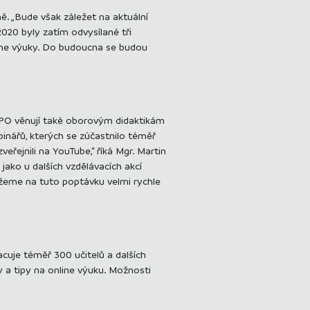
. „Bude však záležet na aktuální
2020 byly zatím odvysílané tři
nline výuky. Do budoucna se budou
SYPO věnují také oborovým didaktikám
binářů, kterých se zúčastnilo téměř
řejnili na YouTube,“ říká Mgr. Martin
ako u dalších vzdělávacích akcí
ůžeme na tuto poptávku velmi rychle
cuje téměř 300 učitelů a dalších
y a tipy na online výuku. Možnosti