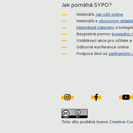
Jak pomáhá SYPO?
Webináře
Jak učit online
Webináře k
oborovým didakt
Metodické kabinety
a kolegi
Bezplatná pomoc
krajského 
Vzdělávací akce pro učitele a
Odborné konference online
Podpora škol se
začínajícími u
Toto dílo podléhá licenci
Creative Co