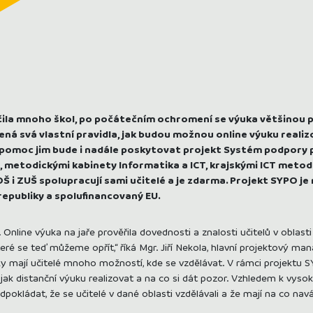
ila mnoho škol, po počátečním ochromení se výuka většinou př
ená svá vlastní pravidla, jak budou možnou online výuku realiz
 pomoc jim bude i nadále poskytovat projekt Systém podpory p
, metodickými kabinety Informatika a ICT, krajskými ICT metodi
Š i ZUŠ spolupracují sami učitelé a je zdarma. Projekt SYPO j
epubliky a spolufinancovaný EU.
. Online výuka na jaře prověřila dovednosti a znalosti učitelů v oblasti 
eré se teď můžeme opřít,“ říká Mgr. Jiří Nekola, hlavní projektový m
uky mají učitelé mnoho možností, kde se vzdělávat. V rámci projektu
 jak distanční výuku realizovat a na co si dát pozor. Vzhledem k vyso
dpokládat, že se učitelé v dané oblasti vzdělávali a že mají na co navá