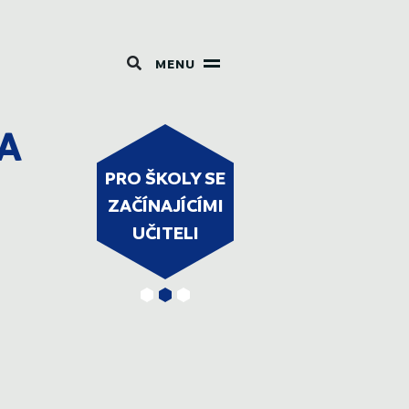
MENU
NA
PRO ŠKOLY SE
ICT
WEBINÁŘE
ZAČÍNAJÍCÍMI
ODPORA
P
UČITELI
Y