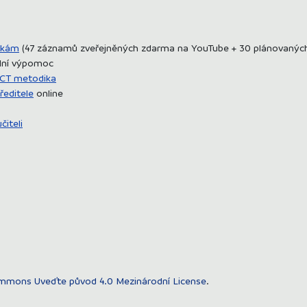
ikám
(47 záznamů zveřejněných zdarma na YouTube + 30 plánovaných 
ální výpomoc
ICT metodika
ředitele
online
čiteli
mmons Uveďte původ 4.0 Mezinárodní License
.