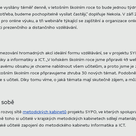
 vysílány téměř denně, v letošním školním roce to bude jednou týdně
otřeba, budeme pochopitelně vysílat častěji,“ doplňuje Nekola. V září 
pro online výuku, a tři webináře týkající se zajištění a organizace o
i prezenčního a distančního vzdělávání.
omezování hromadných akcí ideální formu vzdělávání, se v projektu 
ky a informatiky a ICT. „V loňském školním roce jsme připravili 49 we
ímavému obsahu je chceme nabídnout všem učitelům, a proto jsme je zve
etošním školním roce připravujeme zhruba 30 nových témat. Podobně j
e s učiteli. Díky tomu víme, o jaká témata mají skutečně zájem, a m
é sobě
 rozvoj sítě
metodických kabinetů
projektu SYPO, ve kterých spolupra
 toho si učitelé v krajských metodických kabinetech sdílejí materiál
také učitelé zapojení do metodického kabinetu Informatika a ICT.