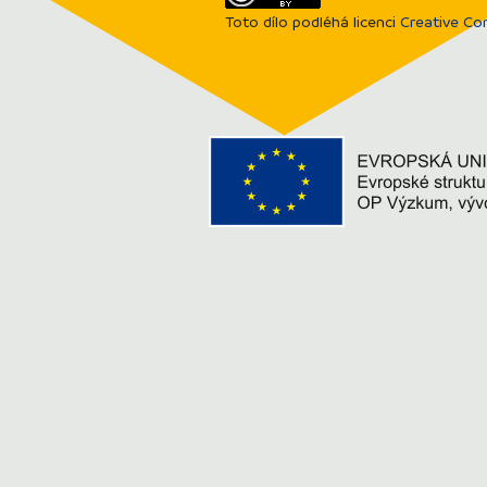
Toto dílo podléhá licenci
Creative Co